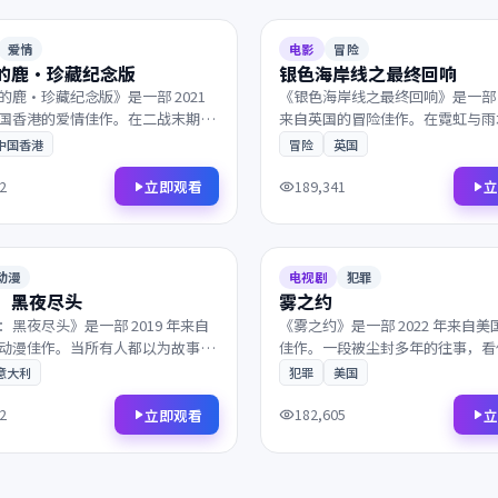
124分钟
9.5
爱情
电影
冒险
的鹿·珍藏纪念版
银色海岸线之最终回响
的鹿·珍藏纪念版》是一部 2021
《银色海岸线之最终回响》是一部 2
国香港的爱情佳作。在二战末期的
来自英国的冒险佳作。在霓虹与雨
，一个普通人意外卷入了跨国阴谋
都市，一群孤独的旅人在终点的小
中国香港
冒险
英国
凭借出色的剧本与表演获得多项国
遇。凭借出色的剧本与表演获得多
名，影迷不容错过。
项提名，影迷不容错过。
立即观看
立
2
189,341
2022
124分钟
7.9
动漫
电视剧
犯罪
：黑夜尽头
雾之约
：黑夜尽头》是一部 2019 年来自
《雾之约》是一部 2022 年来自
动漫佳作。当所有人都以为故事已
佳作。一段被尘封多年的往事，看
一封匿名信打乱了原本平静的生
相遇背后藏着惊人的真相。值得在
意大利
犯罪
美国
语言细腻动人，配乐与画面相得益
反复品味的诚意之作，影迷不容错
不容错过。
立即观看
立
2
182,605