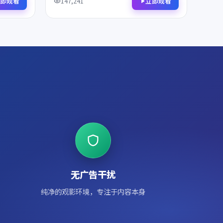
细品鉴，影迷不容错过。
即观看
立即观看
147,241
无广告干扰
纯净的观影环境，专注于内容本身