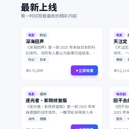
最新上线
第一时间观看最新的精彩内容
2025
2025
8.8
152分钟
8.7
电影
科幻
电影
深海回声
天注定
《深海回声》是一部 2025 年来自日本的科
《天注定
幻佳作。当所有人都以为故事已经结束，父
佳作。一
子在沉默中重新认识彼此。镜头与配乐的张
年的往事
科幻
日本
悬疑
力让每一帧都值得细细品鉴，影迷不容错
品味的诚
过。
立即观看
172,699
22,114
2025
2025
8.2
111分钟
9.2
电影
动作
电视剧
逐光者·影院修复版
回不去
《逐光者·影院修复版》是一部 2025 年来
《回不去
自德国的动作佳作。一艘货轮深夜驶入未知
2025
海域，所有线索最终指向一个无法回避的抉
尘封多年
动作
德国
冒险
择。凭借出色的剧本与表演获得多项国际奖
缓揭开。