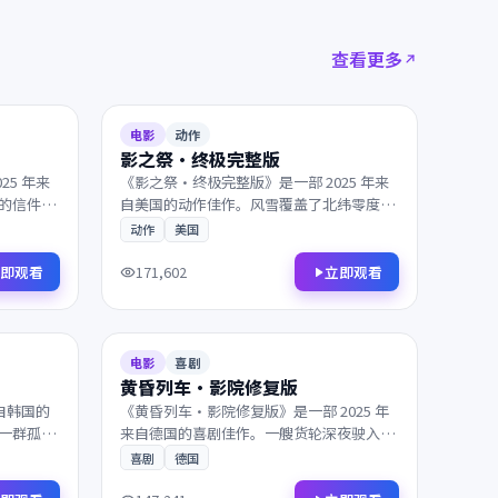
查看更多
2025
91分钟
9.1
89分钟
电影
动作
影之祭·终极完整版
25 年来
《影之祭·终极完整版》是一部 2025 年来
的信件开
自美国的动作佳作。风雪覆盖了北纬零度的
结局。兼
边境，一段隐忍多年的爱意终于得以释放。
动作
美国
韵，影迷
镜头与配乐的张力让每一帧都值得细细品
鉴，影迷不容错过。
即观看
立即观看
171,602
2025
164分钟
8.3
142分钟
电影
喜剧
黄昏列车·影院修复版
来自韩国的
《黄昏列车·影院修复版》是一部 2025 年
一群孤独
来自德国的喜剧佳作。一艘货轮深夜驶入未
与配乐的
知海域，一个普通人意外卷入了跨国阴谋的
喜剧
德国
迷不容错
中心。镜头与配乐的张力让每一帧都值得细