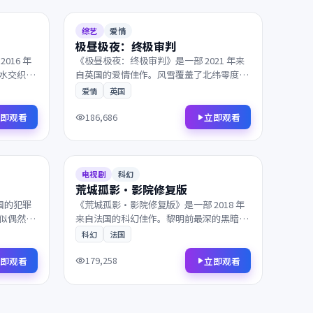
125分钟
8.6
92分钟
综艺
爱情
极昼极夜：终极审判
016 年
《极昼极夜：终极审判》是一部 2021 年来
水交织的
自英国的爱情佳作。风雪覆盖了北纬零度的
酒馆相
边境，主角踏上一段关于救赎与重生的旅
爱情
英国
项国际奖
程。值得在大银幕上反复品味的诚意之作，
影迷不容错过。
即观看
立即观看
186,686
2018
100分钟
6.9
152分钟
电视剧
科幻
荒城孤影·影院修复版
美国的犯罪
《荒城孤影·影院修复版》是一部 2018 年
似偶然的
来自法国的科幻佳作。黎明前最深的黑暗
大银幕上
中，父子在沉默中重新认识彼此。凭借出色
科幻
法国
过。
的剧本与表演获得多项国际奖项提名，影迷
不容错过。
即观看
立即观看
179,258