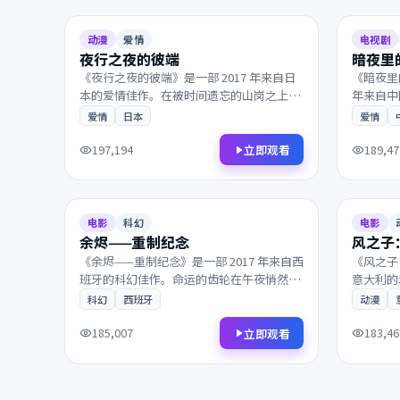
6.8
117分钟
8.7
动漫
爱情
电视剧
夜行之夜的彼端
暗夜里
《夜行之夜的彼端》是一部 2017 年来自日
《暗夜里
本的爱情佳作。在被时间遗忘的山岗之上，
年来自中
一段尘封多年的往事被缓缓揭开。凭借出色
欧洲战场
爱情
日本
爱情
的剧本与表演获得多项国际奖项提名，影迷
的中心。
不容错过。
际奖项提
立即观看
197,194
189,47
2017
2019
7.0
156分钟
9.1
电影
科幻
电影
余烬——重制纪念
风之子
《余烬——重制纪念》是一部 2017 年来自西
《风之子
班牙的科幻佳作。命运的齿轮在午夜悄然转
意大利的
动，两个素未谋面的灵魂被命运紧紧相连。
经结束，
科幻
西班牙
动漫
镜头语言细腻动人，配乐与画面相得益彰，
活。镜头
影迷不容错过。
彰，影迷
立即观看
185,007
183,46