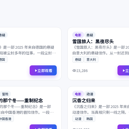
2025
122分钟
7.2
悬疑
电影
悬疑
雪国旅人：黑夜尽头
》是一部 2025 年来自德国的悬疑
《雪国旅人：黑夜尽头》是一部 20
段被尘封多年的往事，一段尘封多
自意大利的悬疑佳作。从一封迟到
被缓缓揭开。值得在大银幕上反复
始，层层迷雾最终通向意想不到的
德国
悬疑
意大利
意之作，影迷不容错过。
具商业类型片的爽感与艺术片的余
不容错过。
立即观看
立
23,286
2025
133分钟
9.2
冒险
电影
动漫
的那个冬——重制纪念
沉香之归来
的那个冬——重制纪念》是一部
《沉香之归来》是一部 2025 年
 年来自中国香港的冒险佳作。一段被
动漫佳作。当真相只剩一线之隔，
的往事，一段尘封多年的往事被缓
的旅人在终点的小酒馆相遇。镜头
中国香港
动漫
韩国
凭借出色的剧本与表演获得多项国
张力让每一帧都值得细细品鉴，影