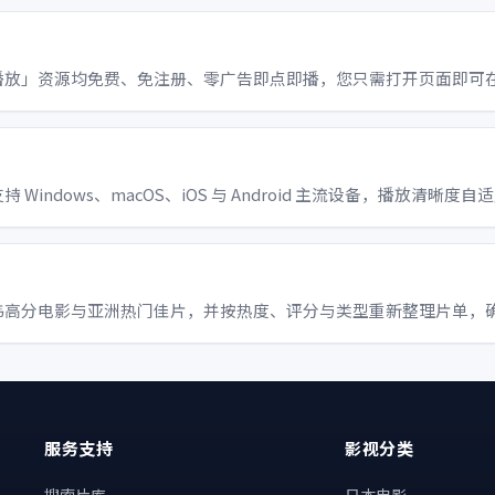
播放」资源均免费、免注册、零广告即点即播，您只需打开页面即可
ndows、macOS、iOS 与 Android 主流设备，播放清晰度自
韩高分电影与亚洲热门佳片，并按热度、评分与类型重新整理片单，
服务支持
影视分类
、