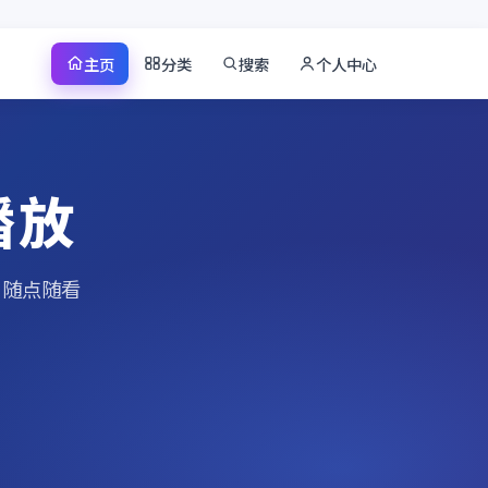
主页
分类
搜索
个人中心
播放
、随点随看